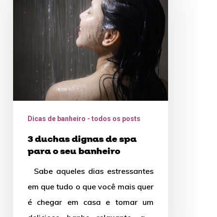
dignas
de
spa
para
o
seu
banheiro
Dicas de banheiro - todos os posts
3 duchas dignas de spa
para o seu banheiro
Sabe aqueles dias estressantes
em que tudo o que você mais quer
é chegar em casa e tomar um