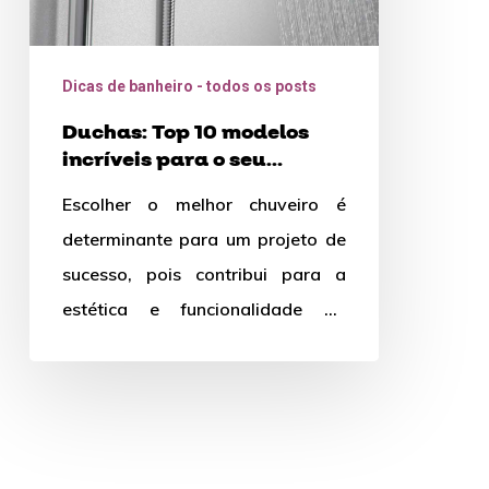
seu
banheiro!
Dicas de banheiro - todos os posts
Duchas: Top 10 modelos
incríveis para o seu
banheiro!
Escolher o melhor chuveiro é
determinante para um projeto de
sucesso, pois contribui para a
estética e funcionalidade do
espaço. Um chuveiro bom e
barato…