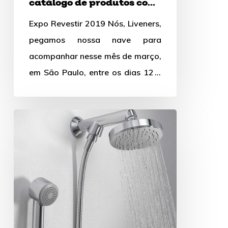
catálogo de produtos com
Expo
uma escala humana? |
Expo Revestir 2019 Nós, Liveners,
Expo Revestir 2019
Revestir
pegamos nossa nave para
2019
acompanhar nesse mês de março,
em São Paulo, entre os dias 12 e
15, o maior evento…
Duchas:
Top
10
modelos
incríveis
para
o