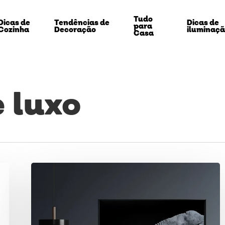
Tudo
Dicas de
Tendências de
Dicas de
para
Cozinha
Decoração
iluminaç
Casa
 luxo
Dicas
para
echar
Decoração
com