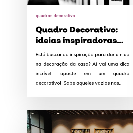
para
transformar
quadros decorativo
sua
Quadro Decorativo:
casa
ideias inspiradoras
para transformar sua
Está buscando inspiração para dar um up
casa
na decoração da casa? Aí vai uma dica
incrível: aposte em um quadro
decorativo! Sabe aqueles vazios nas…
Saiba
todas