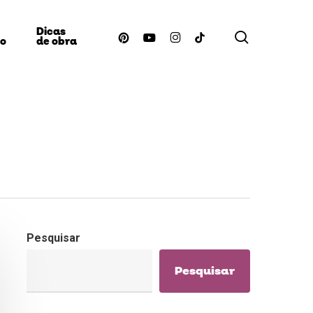
Dicas
procurar
pinterest
youtube
instagram
tiktok
ão
de obra
Pesquisar
Pesquisar