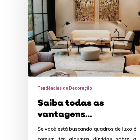
as
vantagens
proporcionadas
pelos
quadros
de
luxo
Tendências de Decoração
Saiba todas as
vantagens
proporcionadas pelos
Se você está buscando quadros de luxo é
quadros de luxo
comum ter algumas dúvidas sobre a