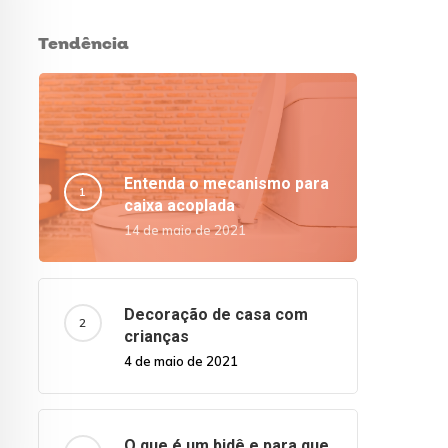
Tendência
Entenda o mecanismo para
caixa acoplada
14 de maio de 2021
Decoração de casa com
crianças
4 de maio de 2021
O que é um bidê e para que