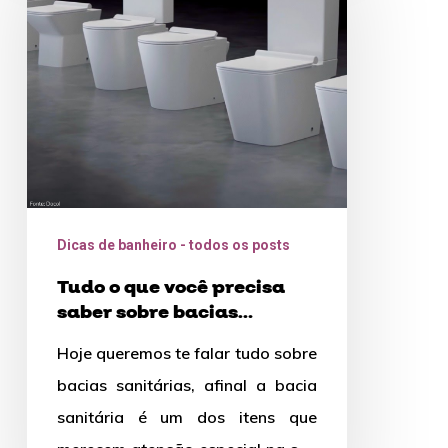
que
você
precisa
saber
sobre
bacias
sanitárias
Dicas de banheiro - todos os posts
Tudo o que você precisa
saber sobre bacias
sanitárias
Hoje queremos te falar tudo sobre
bacias sanitárias, afinal a bacia
sanitária é um dos itens que