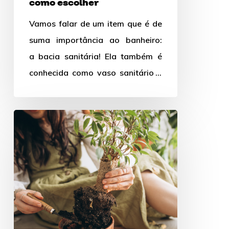
como escolher
Vamos falar de um item que é de
suma importância ao banheiro:
a bacia sanitária! Ela também é
conhecida como vaso sanitário e
tem evoluído bastante…
Você
sabe
como
plantar
em
vasos?
Veja