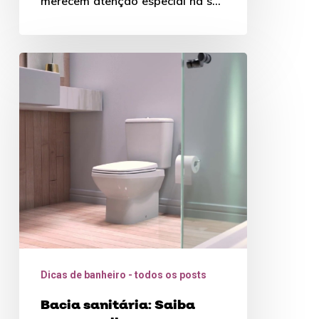
merecem atenção especial na sua
escolha, afinal, a…
Bacia
sanitária:
Saiba
como
escolher
Dicas de banheiro - todos os posts
Bacia sanitária: Saiba