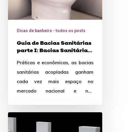
Sanitárias
Acopladas
Dicas de banheiro - todos os posts
Guia de Bacias Sanitárias
parte I: Bacias Sanitárias
Acopladas
Práticas e econômicas, as bacias
sanitárias acopladas ganham
cada vez mais espaço no
mercado nacional e nas
residências brasileiras. Contudo,
escolher o sanitário ideal para…
Tudo
o