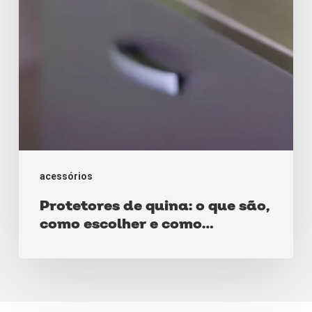
como
escolher
e
como
remover?
acessórios
Protetores de quina: o que são,
como escolher e como
remover?