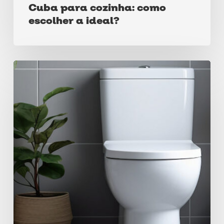
Cuba para cozinha: como
escolher a ideal?
Dicas
para
comprar
a
lixeira
ideal
para
o
seu
banheiro