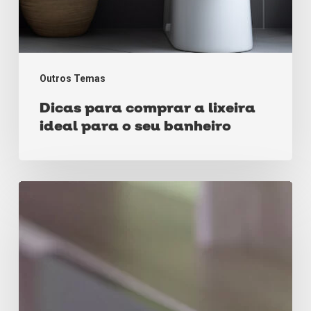
Outros Temas
Dicas para comprar a lixeira
ideal para o seu banheiro
Protetores
de
quina:
o
que
são,