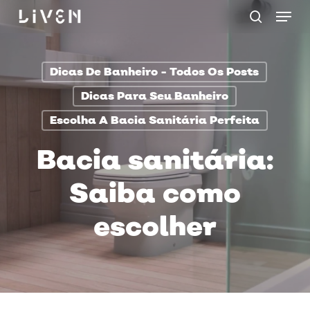
Menu
Skip
procurar
to
main
Dicas De Banheiro - Todos Os Posts
content
Dicas Para Seu Banheiro
Escolha A Bacia Sanitária Perfeita
Bacia sanitária:
Saiba como
escolher