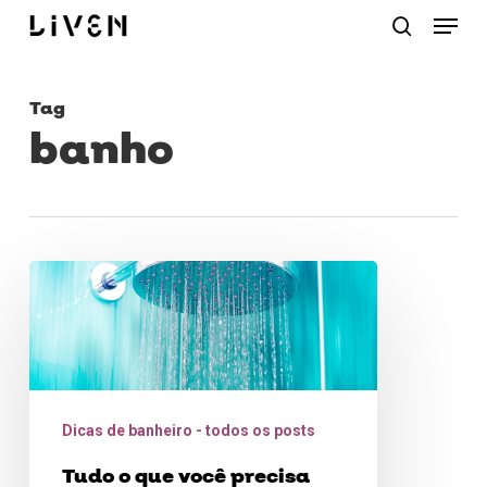
Menu
Skip
procurar
to
main
Tag
content
banho
Tudo
o
que
você
precisa
Dicas de banheiro - todos os posts
saber
Tudo o que você precisa
sobre