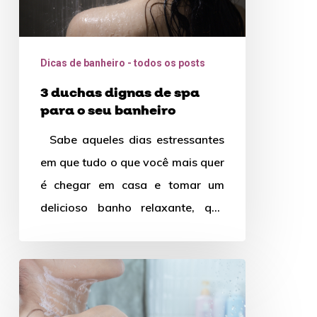
seu
banheiro
Dicas de banheiro - todos os posts
3 duchas dignas de spa
para o seu banheiro
Sabe aqueles dias estressantes
em que tudo o que você mais quer
é chegar em casa e tomar um
delicioso banho relaxante, que
te…
Dicas
imperdíveis
para