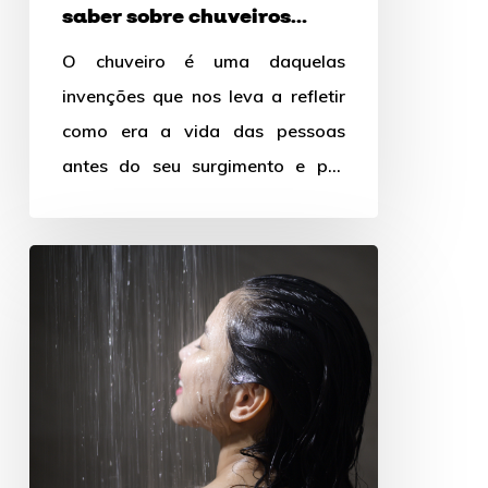
saber sobre chuveiros
chuveiros
antes de escolher o seu
O chuveiro é uma daquelas
antes
invenções que nos leva a refletir
de
como era a vida das pessoas
escolher
antes do seu surgimento e por
o
isso hoje…
seu
3
duchas
dignas
de
spa
para
o