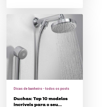
economia. Boa leitura!
Duchas:
Top
10
modelos
incríveis
para
o
seu
banheiro!
Dicas de banheiro - todos os posts
Duchas: Top 10 modelos
incríveis para o seu