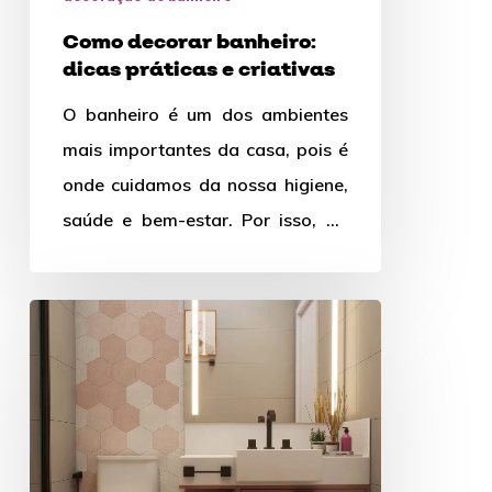
e
Como decorar banheiro:
criativas
dicas práticas e criativas
O banheiro é um dos ambientes
mais importantes da casa, pois é
onde cuidamos da nossa higiene,
saúde e bem-estar. Por isso, ao
construir ou…
Banheiro
Moderno
Pequeno:
dicas
para
ter