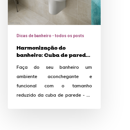
ou
cuba
suspensa
Dicas de banheiro - todos os posts
Harmonização do
banheiro: Cuba de parede
ou cuba suspensa
Faça do seu banheiro um
ambiente aconchegante e
funcional com o tamanho
reduzido da cuba de parede - ou
cuba suspensa.