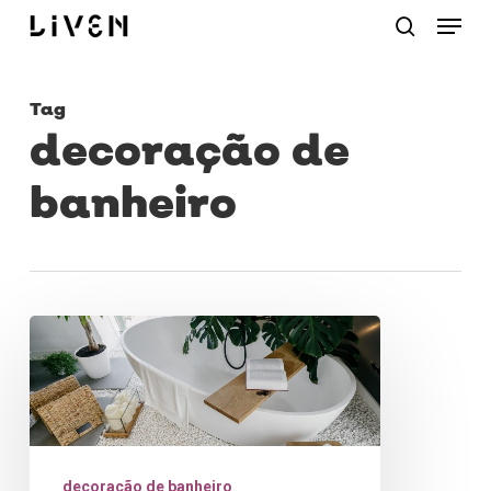
Menu
Skip
procurar
to
main
Tag
content
decoração de
banheiro
Como
decorar
banheiro:
dicas
práticas
decoração de banheiro