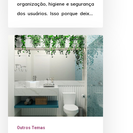
organização, higiene e segurança
dos usuários. Isso porque deixar
as toalhas em um local acessível
é…
Decoração
de
banheiro:
veja
algumas
dicas
de
como
fazer
Outros Temas