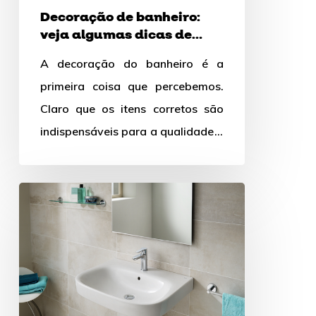
Decoração de banheiro:
veja algumas dicas de
como fazer
A decoração do banheiro é a
primeira coisa que percebemos.
Claro que os itens corretos são
indispensáveis para a qualidade e
satisfação com seu espaço,…
Harmonização
do
banheiro:
Cuba
de
parede