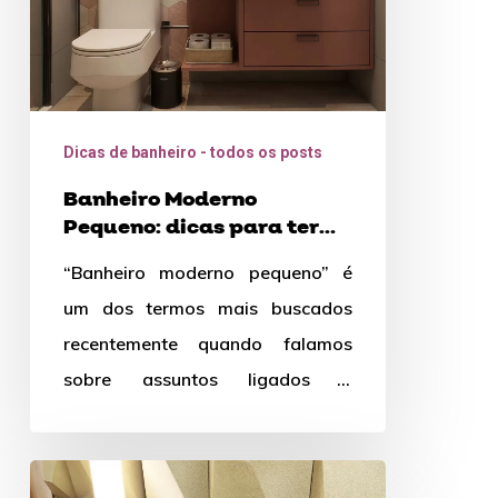
um
de
dar
inveja
Dicas de banheiro - todos os posts
Banheiro Moderno
Pequeno: dicas para ter
um de dar inveja
“Banheiro moderno pequeno” é
um dos termos mais buscados
recentemente quando falamos
sobre assuntos ligados à
decoração. Isso pode ser muito
justificado pelo fato das…
Porta-