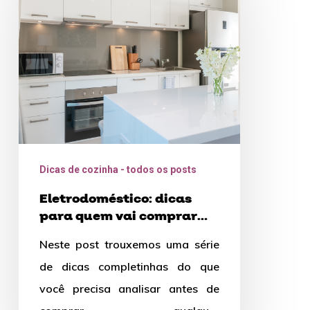
para
quem
vai
comprar
um
Dicas de cozinha - todos os posts
Eletrodoméstico: dicas
para quem vai comprar
um
Neste post trouxemos uma série
de dicas completinhas do que
você precisa analisar antes de