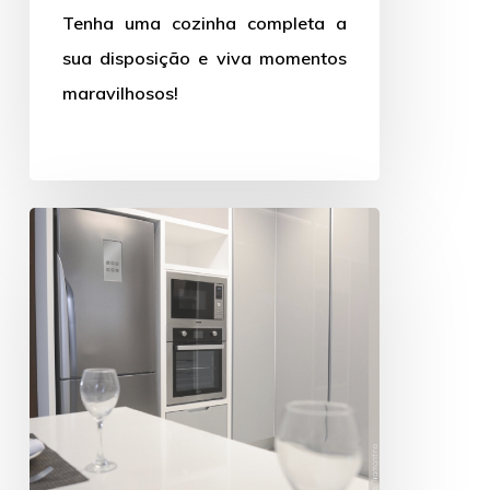
podem faltar
Tenha uma cozinha completa a
sua disposição e viva momentos
maravilhosos!
Vantagens
de
ter
um
forno
elétrico
na
sua