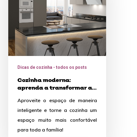
a
transformar
a
sua
com
essas
dicas
Dicas de cozinha - todos os posts
Cozinha moderna:
aprenda a transformar a
sua com essas dicas
Aproveite o espaço de maneira
inteligente e torne a cozinha um
espaço muito mais confortável
para toda a família!