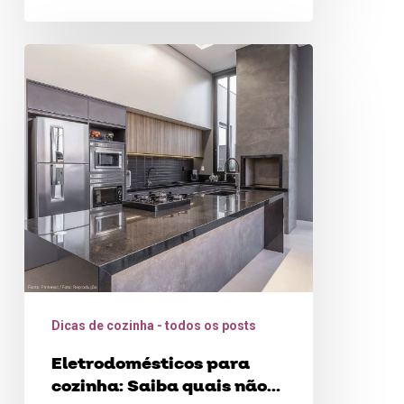
Eletrodomésticos
para
cozinha:
Saiba
quais
não
podem
faltar
Dicas de cozinha - todos os posts
Eletrodomésticos para
cozinha: Saiba quais não