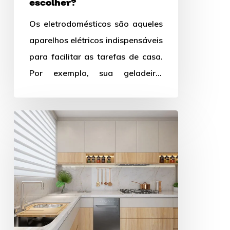
escolher?
Os eletrodomésticos são aqueles
aparelhos elétricos indispensáveis
para facilitar as tarefas de casa.
Por exemplo, sua geladeira,
fogão, máquina de lavar louça
são alguns desses…
Itens
indispensáveis
na
cozinha:
Saiba
quais
são