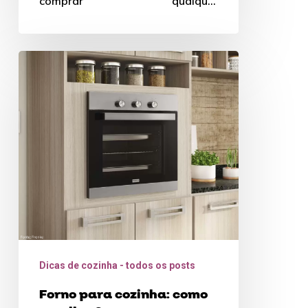
comprar qualquer
eletrodoméstico para sua
cozinha. Boa leitura!
Forno
para
cozinha:
como
escolher?
Dicas de cozinha - todos os posts
Forno para cozinha: como