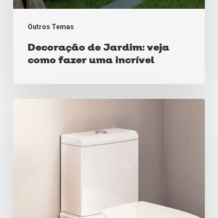
Outros Temas
Decoração de Jardim: veja
como fazer uma incrível
Guia
de
Bacias
Sanitárias
parte
I:
Bacias
Sanitárias