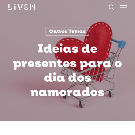
Menu
Skip
procurar
to
main
Outros Temas
content
Ideias de
presentes para o
dia dos
namorados