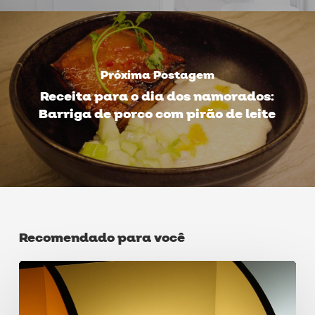
Próxima Postagem
Receita para o dia dos namorados:
Barriga de porco com pirão de leite
Recomendado para você
Temperatura
de