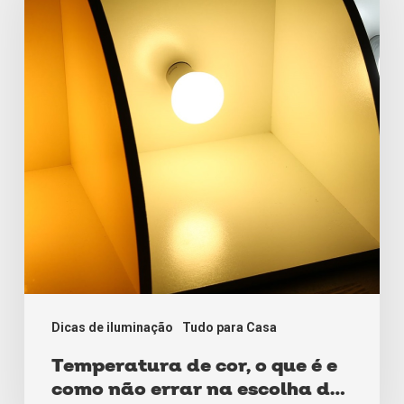
cor,
o
que
é
e
como
não
errar
na
escolha
da
iluminação
Dicas de iluminação
Tudo para Casa
Temperatura de cor, o que é e
como não errar na escolha da