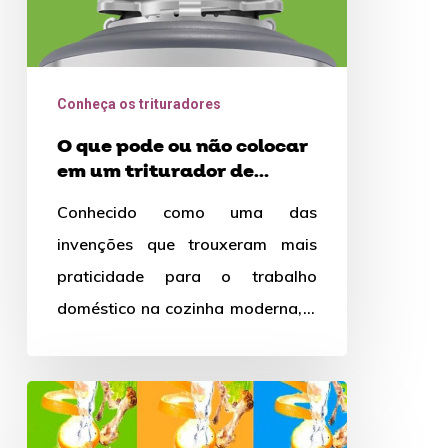
um
triturador
de
Conheça os trituradores
alimentos
O que pode ou não colocar
em um triturador de
alimentos
Conhecido como uma das
invenções que trouxeram mais
praticidade para o trabalho
doméstico na cozinha moderna, o
triturador de alimentos divide
opiniões, principalmente quando
Como
se…
funciona