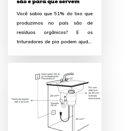
são e para que servem
Você sabia que 51% do lixo que
produzimos no país são de
resíduos orgânicos? E os
trituradores de pia podem ajudar
nessa questão. Cada pessoa…
Como
instalar
triturador
de
alimentos?