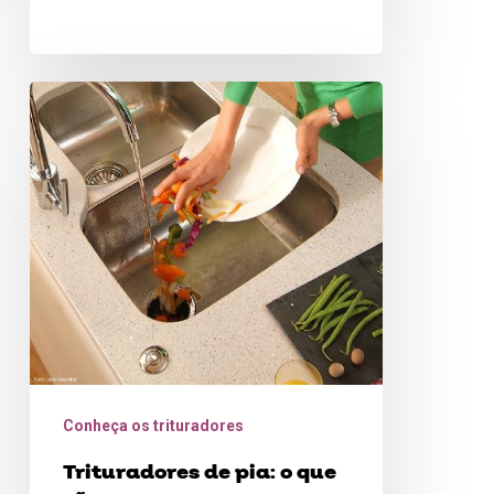
Trituradores
de
pia:
o
que
são
e
para
que
servem
Conheça os trituradores
Trituradores de pia: o que