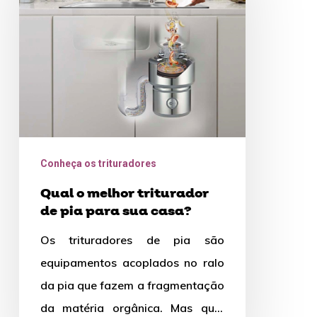
triturador
de
pia
para
sua
casa?
Conheça os trituradores
Qual o melhor triturador
de pia para sua casa?
Os trituradores de pia são
equipamentos acoplados no ralo
da pia que fazem a fragmentação
da matéria orgânica. Mas qual