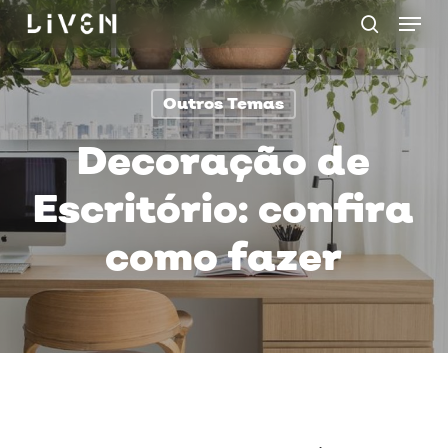
Menu
Skip
procurar
to
main
Outros Temas
content
Decoração de
Escritório: confira
como fazer