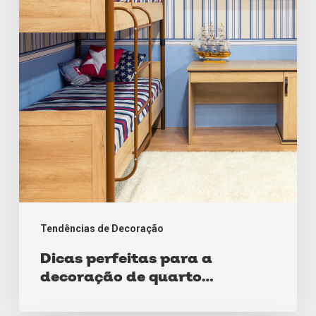
decoração
de
quarto
compartilhado
Tendências de Decoração
Dicas perfeitas para a
decoração de quarto
compartilhado