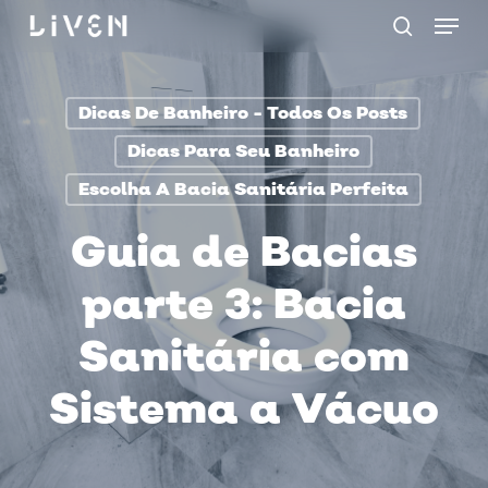
Menu
Skip
procurar
to
main
Dicas De Banheiro - Todos Os Posts
content
Dicas Para Seu Banheiro
Escolha A Bacia Sanitária Perfeita
Guia de Bacias
parte 3: Bacia
Sanitária com
Sistema a Vácuo