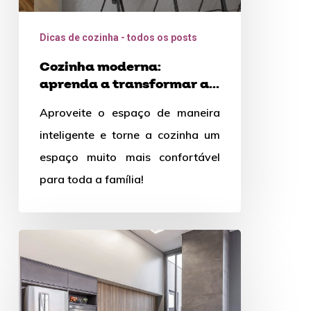
essas
dicas
Dicas de cozinha - todos os posts
Cozinha moderna:
aprenda a transformar a
sua com essas dicas
Aproveite o espaço de maneira
inteligente e torne a cozinha um
espaço muito mais confortável
para toda a família!
Eletrodomésticos
para
cozinha:
Saiba