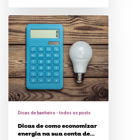
Dicas
de
como
economizar
energia
na
sua
conta
de
luz
Dicas de banheiro - todos os posts
Dicas de como economizar
energia na sua conta de