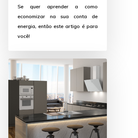
luz
Se quer aprender a como
economizar na sua conta de
energia, então este artigo é para
você!
Cozinha
moderna:
aprenda
a
transformar
a
sua
com