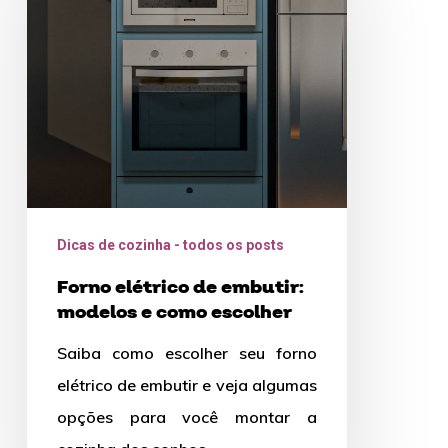
de
embutir:
modelos
e
como
escolher
Dicas de cozinha - todos os posts
Forno elétrico de embutir:
modelos e como escolher
Saiba como escolher seu forno
elétrico de embutir e veja algumas
opções para você montar a