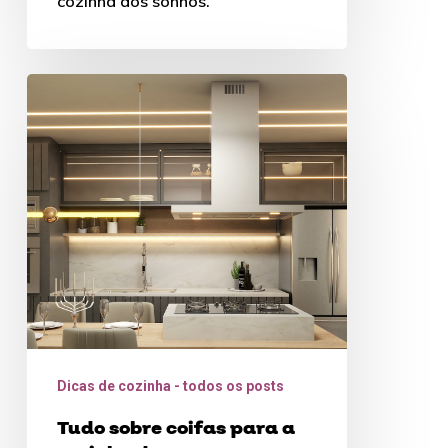
cozinha dos sonhos.
Tudo
sobre
coifas
para
a
cozinha
da
sua
casa
Dicas de cozinha - todos os posts
Tudo sobre coifas para a