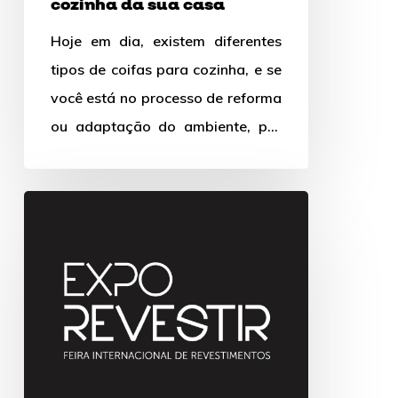
cozinha da sua casa
Hoje em dia, existem diferentes
tipos de coifas para cozinha, e se
você está no processo de reforma
ou adaptação do ambiente, por
que não…
Lançamentos
incríveis
da
Expo
Revestir
2020