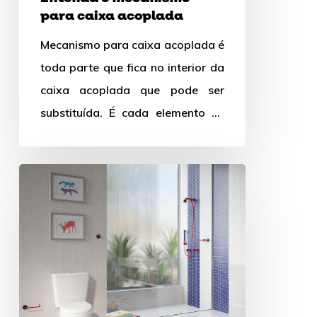
para caixa acoplada
Mecanismo para caixa acoplada é
toda parte que fica no interior da
caixa acoplada que pode ser
substituída. É cada elemento ali
dentro faz parte…
Vaso
sanitário
infantil:
quando
vale
a
pena