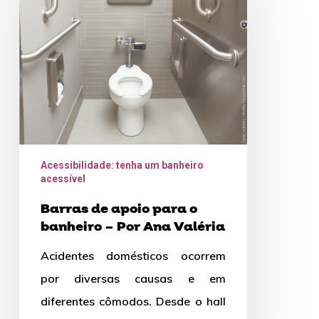
apoio
para
o
banheiro
–
Por
Ana
Valéria
Acessibilidade: tenha um banheiro
acessível
Barras de apoio para o
banheiro – Por Ana Valéria
Acidentes domésticos ocorrem
por diversas causas e em
diferentes cômodos. Desde o hall