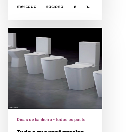
mercado nacional e nas
residências brasileiras. Contudo,
escolher o sanitário ideal para…
Tudo
o
que
você
precisa
saber
sobre
bacias
sanitárias
Dicas de banheiro - todos os posts