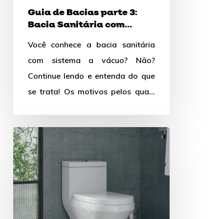
Vácuo
Guia de Bacias parte 3:
Bacia Sanitária com
Sistema a Vácuo
Você conhece a bacia sanitária
com sistema a vácuo? Não?
Continue lendo e entenda do que
se trata! Os motivos pelos quais
governos e grandes…
Guia
de
Bacias
parte
2:
Bacia