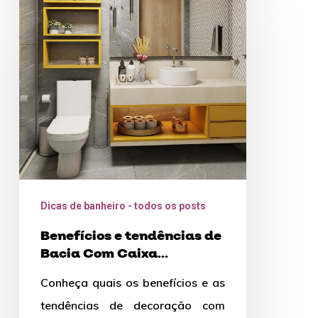
e
tendências
de
Bacia
Com
Caixa
Acoplada
Dicas de banheiro - todos os posts
Benefícios e tendências de
Bacia Com Caixa
Acoplada
Conheça quais os benefícios e as
tendências de decoração com