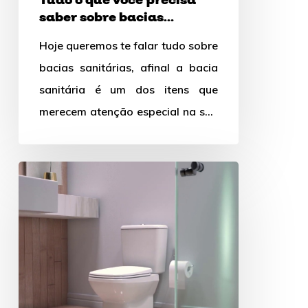
Tudo o que você precisa
saber sobre bacias
sanitárias
Hoje queremos te falar tudo sobre
bacias sanitárias, afinal a bacia
sanitária é um dos itens que
merecem atenção especial na sua
escolha, afinal, a…
Bacia
sanitária:
Saiba
como
escolher