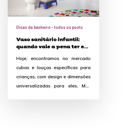
ter
e
suas
Dicas de banheiro - todos os posts
vantagens
Vaso sanitário infantil:
quando vale a pena ter e
suas vantagens
Hoje, encontramos no mercado
cubas e louças específicas para
crianças, com design e dimensões
universalizadas para eles. Mas
será que realmente é uma boa
ideia?…