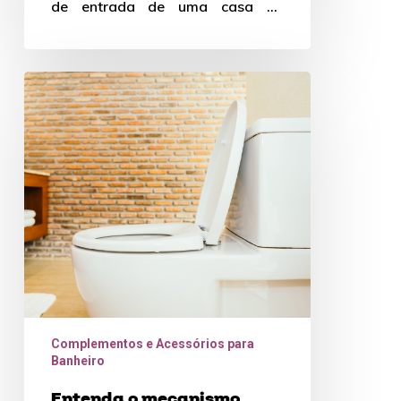
de entrada de uma casa ou
apartamento até o quarto, é
necessário…
Entenda
o
mecanismo
para
caixa
acoplada
Complementos e Acessórios para
Banheiro
Entenda o mecanismo