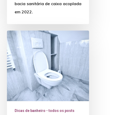
bacia sanitária de caixa acoplada
em 2022.
Guia
de
Bacias
parte
3:
Bacia
Sanitária
com
Sistema
a
Dicas de banheiro - todos os posts