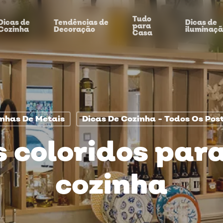
Tudo
Dicas de
Tendências de
Dicas de
para
Cozinha
Decoração
iluminaç
Casa
inhas De Metais
Dicas De Cozinha - Todos Os Pos
 coloridos par
cozinha