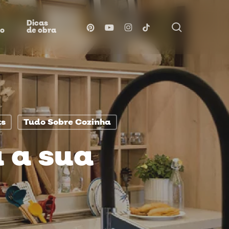
Dicas
procurar
pinterest
youtube
instagram
tiktok
ão
de obra
ts
Tudo Sobre Cozinha
a a sua