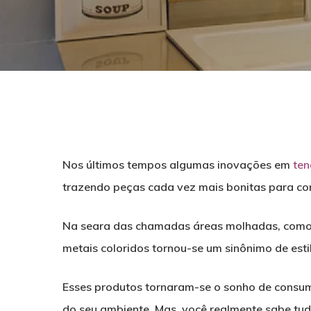
Nos últimos tempos algumas inovações em
ten
trazendo peças cada vez mais bonitas para c
Na seara das chamadas áreas molhadas, como 
metais coloridos tornou-se um sinônimo de estil
Pressione ENTER para pesquisar ou ESC para f
Esses produtos tornaram-se o sonho de consum
do seu ambiente. Mas, você realmente sabe tu