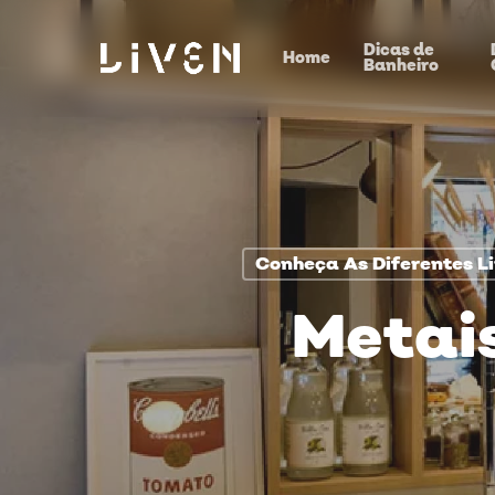
Skip
Dicas de
to
Home
Banheiro
main
content
Conheça As Diferentes L
Metais