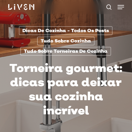
Menu
Skip
procurar
to
main
Dicas De Cozinha - Todos Os Posts
content
Tudo Sobre Cozinha
Tudo Sobre Torneiras De Cozinha
Torneira gourmet:
dicas para deixar
sua cozinha
incrível