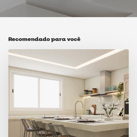
Recomendado para você
Iluminação
para
cozinha:
Dicas
e
inspirações
fantásticas!