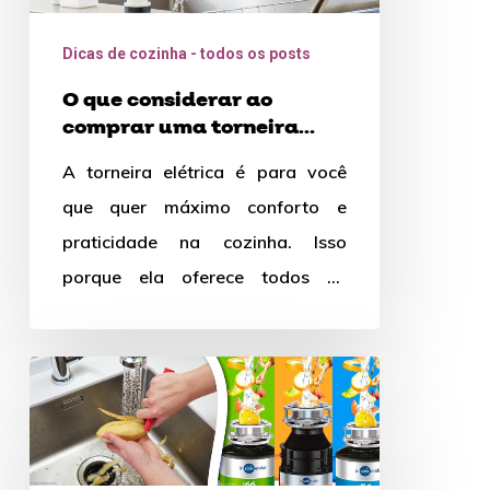
para
cozinha
Dicas de cozinha - todos os posts
O que considerar ao
comprar uma torneira
elétrica para cozinha
A torneira elétrica é para você
que quer máximo conforto e
praticidade na cozinha. Isso
porque ela oferece todos os
benefícios da água quente sem…
Torneira
de
bancada:
Tipos