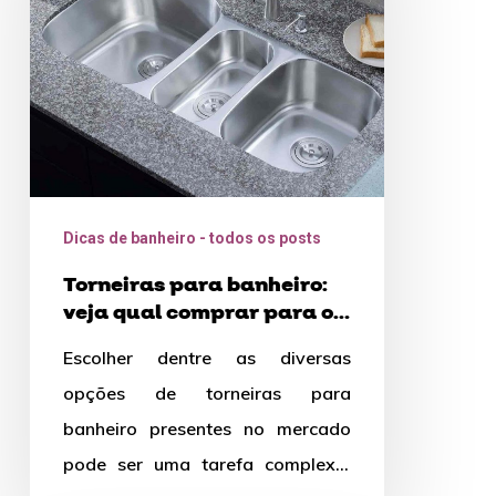
veja
qual
comprar
para
o
seu
Dicas de banheiro - todos os posts
Torneiras para banheiro:
veja qual comprar para o
seu
Escolher dentre as diversas
opções de torneiras para
banheiro presentes no mercado
pode ser uma tarefa complexa.