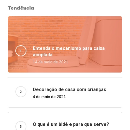
Tendência
Entenda o mecanismo para caixa
acoplada
14 de maio de 2021
Decoração de casa com crianças
4 de maio de 2021
O que é um bidê e para que serve?