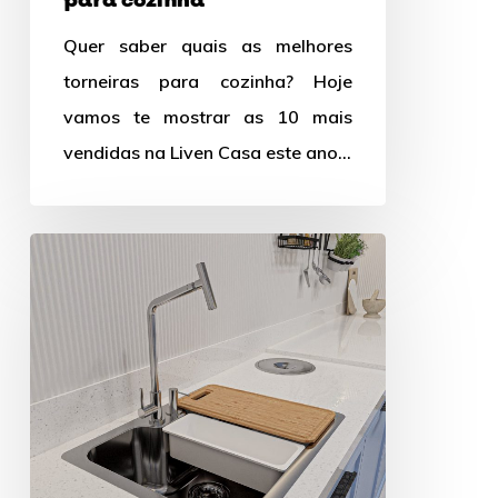
para cozinha
Quer saber quais as melhores
torneiras para cozinha? Hoje
vamos te mostrar as 10 mais
vendidas na Liven Casa este ano e
como elas são…
Torneiras
monocomando
para
cozinha
e
para
banheiro