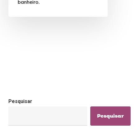
banheiro.
Pesquisar
Pesquisar